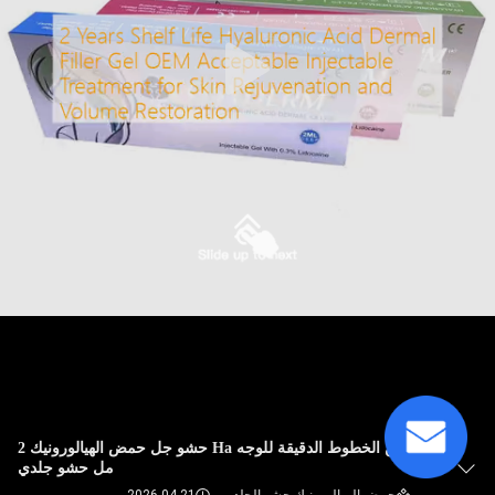
الجودة
اتصل
بنا
أخبار
القضايا
اطلب
اقتباس
SHOPPING
حقن الخطوط الدقيقة للوجه Ha حشو جل حمض الهيالورونيك 2
مل حشو جلدي
ONLINE