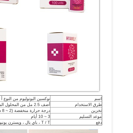
اسم
توكسين البوتوليوم من النوع أ
طرق الاستخدام
أضف 2.5 مل من المحلول الملحي للتخفيف
تخزين
درجة حرارة منخفضة (2 ~ 8 درجات مئوية)
موعد التسليم
3 ~ 10 أيام
دفع
T / T ، باي بال ، ويسترن يونيون وهلم جرا