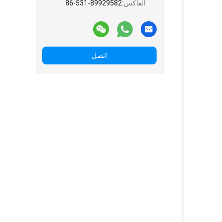
الفاكس:
86-531-89929582
اتصل