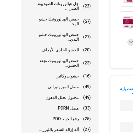
جل هيالورونات الصوديوم
(22)
الطبي...
حمض الهيالورونيك حشو
(57)
الوجه...
حمض الهيالورونيك حشو
(27)
الثدي...
(20)
الحشو الجلدي للأرداف
حمض الهيالورونيك تجعد
(23)
الحشو...
(16)
حشو يدوكائين
(49)
مصل الميزوثيرابي
فصيلية
(49)
محلول تحلل الدهون
(33)
مصل PDRN
(25)
رفع الخيط PDO
(27)
آلة إزالة الشعر بالليزر...