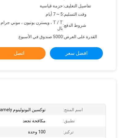
تفاصيل التغليف:
حزمة قياسية
وقت التسليم:
5 ~ 7 أيام
T / T ، ويسترن يونيون ، موني جرام 
شروط الدفع:
بال
القدرة على العرض:
5000 صندوق في الأسبوع
افضل سعر
اتصل
اسم المنتج:
توكسين البوتولينوم Hyamely
تطبيق:
مكافحة تجعد
تركيز:
100 وحدة