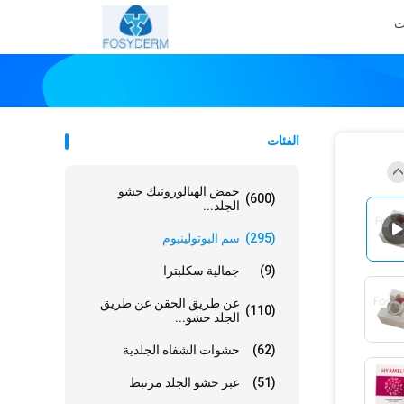
ت
الفئات
حمض الهيالورونيك حشو
(600)
الجلد...
(295)
سم البوتولينيوم
(9)
جمالية سكلبترا
عن طريق الحقن عن طريق
(110)
الجلد حشو...
(62)
حشوات الشفاه الجلدية
(51)
عبر حشو الجلد مرتبط