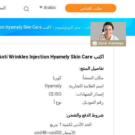
Arabic
الم
طلب اقتباس
منزل
المنتجات
سم البوتولينيوم
اكتب A Anti Wrinkles Injection Hyamely Skin Care
اكتب A Anti Wrinkles Injection Hyamely Skin Care
تفاصيل المنتج:
مكان المنشأ:
كوريا
اسم العلامة التجارية:
Hyamely
إصدار الشهادات:
CE ISO
رقم الموديل:
نوع أ
شروط الدفع والشحن:
الحد الأدنى لكمية:
1 مربع
الأسعار:
usd48~usd50