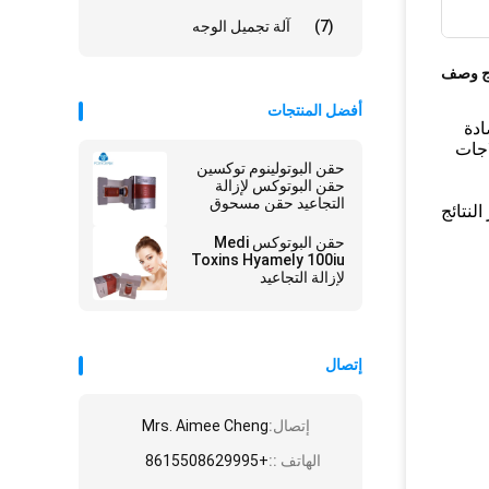
(7)
آلة تجميل الوجه
ج وصف
أفضل المنتجات
ادة
اجات
حقن البوتولينوم توكسين
حقن البوتوكس لإزالة
التجاعيد حقن مسحوق
ي الحقن.تستمر النتائج
حقن البوتوكس Medi
Toxins Hyamely 100iu
لإزالة التجاعيد
إتصال
إتصال:
Mrs. Aimee Cheng
الهاتف ::
+8615508629995