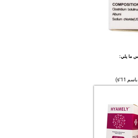
س ما يلي:
 11′s)