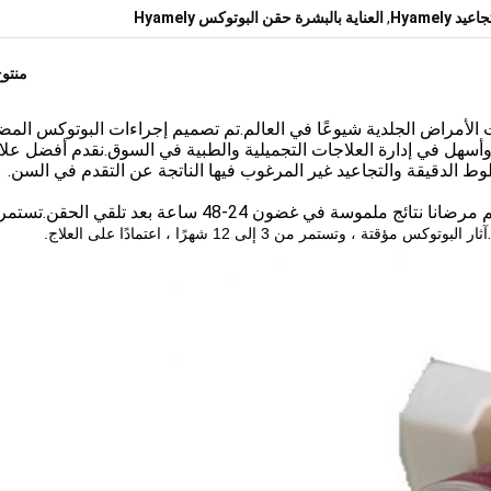
Hyamely
,
العناية بالبشرة حقن البوتوكس Hyamely
منتو
 الأمراض الجلدية شيوعًا في العالم.تم تصميم إجراءات البوتوكس المض
ة وأسهل في إدارة العلاجات التجميلية والطبية في السوق.نقدم أفضل عل
الدقيقة والتجاعيد غير المرغوب فيها الناتجة عن التقدم في السن.
البوتوكس سريع المفعول وسريع المفعول.سيرى معظم مرضانا نتائج ملموسة في غضون 24-48 ساعة بعد تلق
آثار البوتوكس مؤقتة ، وتستمر من 3 إلى 12 شهرًا ، اعتمادًا على العلاج.