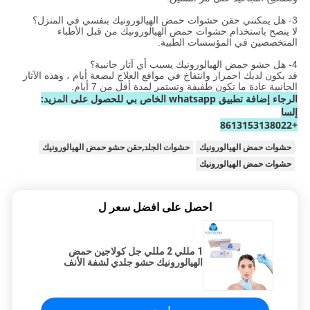
3- هل يمكنني حقن حشوات حمض الهيالورونيك بنفسي في المنزل؟
لا ينصح باستخدام حشوات حمض الهيالورونيك من قبل الأطباء
المتخصصين في المؤسسات الطبية.
4- هل حشو حمض الهيالورونيك يسبب أي آثار جانبية؟
قد يكون لديك احمرار وانتفاخ في مواقع العلاج لبضعة أيام ، وهذه الآثار
الجانبية عادة ما تكون طفيفة وتستمر لمدة أقل من 7 أيام.
الرجاء إضافة تطبيق whatsapp الخاص بي للحصول على المزيد:
إلسا
+8613153138022
حشوات حمض الهيالورونيك
حشوات الجلد,حقن حشو حمض الهيالورونيك
حشوات حمض الهيالورونيك
احصل على افضل سعر ل
1 مللي 2 مللي جل كولاجين حمض
الهيالورونيك حشو جلدي لشفة الأنف