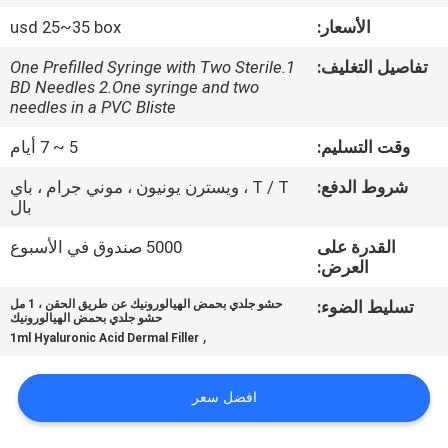
الجودة
الأسعار:
usd 25~35 box
تفاصيل التغليف:
1.One Prefilled Syringe with Two Sterile
اتصل
BD Needles 2.One syringe and two
بنا
needles in a PVC Bliste
وقت التسليم:
5 ~ 7 أيام
أخبار
شروط الدفع:
T / T ، ويسترن يونيون ، موني جرام ، باي
بال
القضايا
القدرة على
5000 صندوق في الأسبوع
العرض:
اطلب
تسليط الضوء:
حشو جلدي بحمض الهيالورونيك عن طريق الحقن ، 1 مل
حشو جلدي بحمض الهيالورونيك
اقتباس
,
1ml Hyaluronic Acid Dermal Filler
SHOPPING
افضل سعر
ONLINE