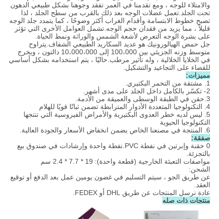
والامتلاء للوجه ، ومع تقدمنا ​​في العمر تفقد وجوهنا بشكل طبيعي الدهون
تحت الجلد.تعمل عضلات الوجه بعد ذلك بالقرب من سطح الجلد ، لذا
تصبح خطوط الابتسامة وأقدام الغراب أكثر وضوحًا ، كما يتمدد جلد الوجه
قليلاً ، مما يزيد من فقدان حجم الوجه.تشمل العوامل الأخرى التي تؤثر
على بشرة الوجه التعرض لأشعة الشمس والوراثة ونمط الحياة.
جل حمض الهيالورونيك هو عديد السكاريد الطبيعي الشفاف.يتراوح
متوسط ​​وزنه الجزيئي بين 100،000 إلى 10،000،000 دالتون ، ويخرج
في الخلايا الخلالية ، وله تأثير مرطب.حاليًا ، يتم استخدامه بشكل أساسي
للقضاء على التجاعيد والتشكيل.
مميزات:
1. مشتقة من التخمر البكتيري.
2- تكسّر بالكامل داخل الجلد على مدى أشهر.
3.حقن في الطبقة الوسطى والعميقة من الأدمة.
4. التكنولوجيا المتعددة الأدوار المترابطة تضمن ثباتًا قويًا للهلام
5. ليس لديه خطر العدوى البكتيرية والأمراض الفيروسية التي تنتجها
التكنولوجيا الحيوية
6. المنتجة في مصنعنا الخاص يضمن انخفاض الأسعار والجودة العالية.
صفقة:
0 حقنة وإبرتين في نفطة PVC.نفطة واحدة وإرشادات في صندوق بيع
بالتجزئة.
مواصفات التعبئة الخارجية (قطعة واحدة): 19 * 7.7 * 2.4 سم
الشحن:
عن طريق الجو ، سيتم التسليم في غضون يومين عمل بعد الدفع أو توقيع
العقد.
عادة نرسل المنتجات عن طريق DHL أو FEDEX.
منتجات ذات صله