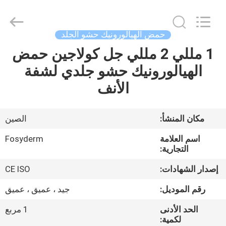
Jinan
Fosychan
International
Trading
Co.,
حمض الهيالورونيك حشو الجلد
Ltd..
All
Rights
1 مللي 2 مللي جل كولاجين حمض
المنزل
Reserved.
الهيالورونيك حشو جلدي لشفة
المنتجات
الأنف
حولنا
مكان المنشأ:
الصين
اسم العلامة
Fosyderm
جولة
التجارية:
في
إصدار الشهادات:
CE ISO
المصنع
رقم الموديل:
جيد ، عميق ، عميق
الحد الأدنى
1 مربع
مراقبة
لكمية: