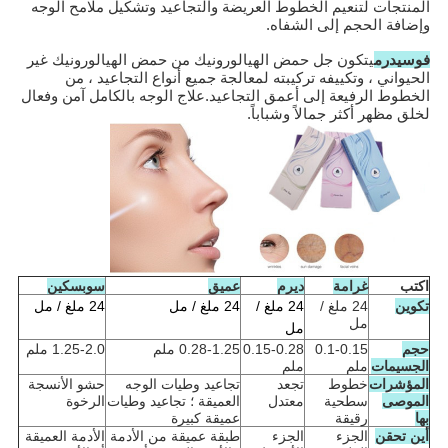
المنتجات لتنعيم الخطوط العريضة والتجاعيد وتشكيل ملامح الوجه
وإضافة الحجم إلى الشفاه.
فوسيدرم
يتكون جل حمض الهيالورونيك من حمض الهيالورونيك غير
الحيواني ، وتكييفه تركيبته لمعالجة جميع أنواع التجاعيد ، من
الخطوط الرفيعة إلى أعمق التجاعيد.علاج الوجه بالكامل آمن وفعال
لخلق مظهر أكثر جمالاً وشباباً.
اكتب
غرامة
ديرم
عميق
سوبسكين
تكوين
24 ملغ /
24 ملغ /
24 ملغ / مل
24 ملغ / مل
مل
مل
حجم
0.1-0.15
0.15-0.28
0.28-1.25 ملم
1.25-2.0 ملم
الجسيمات
ملم
ملم
المؤشرات
خطوط
تجعد
تجاعيد وطيات الوجه
حشو الأنسجة
الموصى
سطحية
معتدل
العميقة ؛ تجاعيد وطيات
الرخوة
بها
رقيقة
عميقة كبيرة
أين تحقن
الجزء
الجزء
طبقة عميقة من الأدمة
الأدمة العميقة