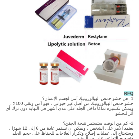
RFQ
1- هل حشو حمض الهيالورونيك آمن لجسم الإنسان؟
حشو حمض الهيالورونيك من أصل غير حيواني ، فهو آمن ونقي 100٪ ،
ويمكن تكسيره تمامًا داخل الجلد على مدى أشهر في النهاية دون ترك أي
أثر للحشو.
2- كم من الوقت ستستمر نتيجة الحقن؟
يعتمد الأمر على الشخص ، ويمكن أن تستمر عادة من 6 إلى 12 شهرًا ،
وستحتاج إلى عمليات إصلاح وتكرار العلاجات للحفاظ على حجم الجلد
وتصحيح التجاعيد على مر السنين.