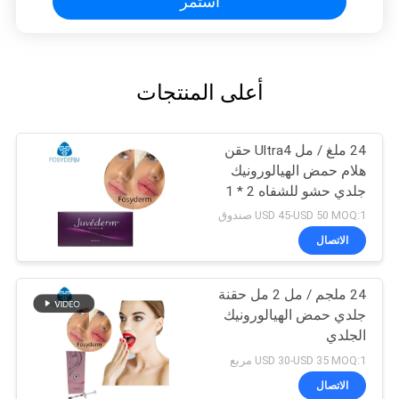
استمر
أعلى المنتجات
24 ملغ / مل Ultra4 حقن
هلام حمض الهيالورونيك
جلدي حشو للشفاه 2 * 1
مل
USD 45-USD 50 MOQ:1 صندوق
الاتصال
24 ملجم / مل 2 مل حقنة
جلدي حمض الهيالورونيك
الجلدي
USD 30-USD 35 MOQ:1 مربع
الاتصال