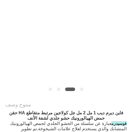
خريطة
الموقع
PRIVACY
POLICY
منتوج وصف
فاين ديرم ديب 1 مل 2 مل جل كولاجين مرتبط متقاطع HA حقن
حمض الهيالورونيك حشو جلدي لشفة الأنف
عبارة عن سلسلة من الحشو الجلدي لحمض الهيالورونيك
فوسيدرم
المتشابك والذي يستخدم لعلاج علامات الشيخوخة.تم تطوير