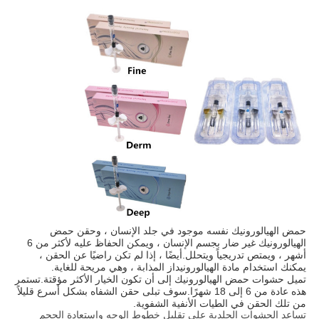
حمض الهيالورونيك نفسه موجود في جلد الإنسان ، وحقن حمض
الهيالورونيك غير ضار بجسم الإنسان ، ويمكن الحفاظ عليه لأكثر من 6
أشهر ، ويمتص تدريجياً ويتحلل.أيضًا ، إذا لم تكن راضيًا عن الحقن ،
يمكنك استخدام مادة الهيالورونيداز المذابة ، وهي مريحة للغاية.
تميل حشوات حمض الهيالورونيك إلى أن تكون الخيار الأكثر مؤقتة.تستمر
هذه عادة من 6 إلى 18 شهرًا.سوف تبلى حقن الشفاه بشكل أسرع قليلاً
من تلك الحقن في الطيات الأنفية الشفوية.
تساعد الحشوات الجلدية على تقليل خطوط الوجه واستعادة الحجم