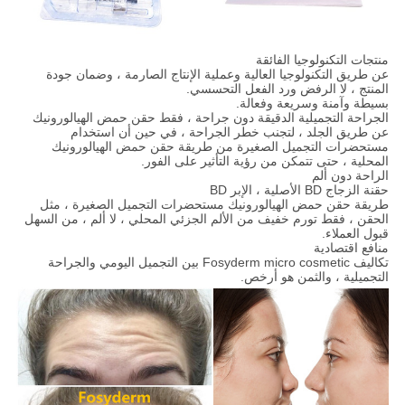
منتجات التكنولوجيا الفائقة
عن طريق التكنولوجيا العالية وعملية الإنتاج الصارمة ، وضمان جودة
المنتج ، لا الرفض ورد الفعل التحسسي.
بسيطة وآمنة وسريعة وفعالة.
الجراحة التجميلية الدقيقة دون جراحة ، فقط حقن حمض الهيالورونيك
عن طريق الجلد ، لتجنب خطر الجراحة ، في حين أن استخدام
مستحضرات التجميل الصغيرة من طريقة حقن حمض الهيالورونيك
المحلية ، حتى تتمكن من رؤية التأثير على الفور.
الراحة دون ألم
حقنة الزجاج BD الأصلية ، الإبر BD
طريقة حقن حمض الهيالورونيك مستحضرات التجميل الصغيرة ، مثل
الحقن ، فقط تورم خفيف من الألم الجزئي المحلي ، لا ألم ، من السهل
قبول العملاء.
منافع اقتصادية
تكاليف Fosyderm micro cosmetic بين التجميل اليومي والجراحة
التجميلية ، والثمن هو أرخص.