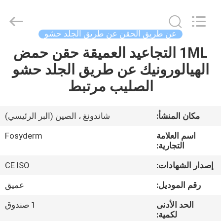
Jinan
Fosychan
International
Trading
Co.,
عن طريق الحقن عن طريق الجلد حشو
Ltd..
All
Rights
1ML التجاعيد العميقة حقن حمض
المنزل
Reserved.
الهيالورونيك عن طريق الجلد حشو
المنتجات
الصليب مرتبط
حولنا
مكان المنشأ:
شاندونغ ، الصين (البر الرئيسي)
اسم العلامة
Fosyderm
جولة
التجارية:
في
إصدار الشهادات:
CE ISO
المصنع
رقم الموديل:
عميق
الحد الأدنى
1 صندوق
مراقبة
لكمية: