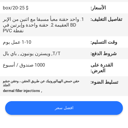
الجودة
الأسعار:
$ 20-25/box
تفاصيل التغليف:
1. واحد حقنة معبأ مسبقا مع اثنين من الإبر
اتصل
BD العقيمة 2. حقنة واحدة وإبرتين في
بنا
نفطة PVC
وقت التسليم:
1-10 عمل يوم
أخبار
شروط الدفع:
T/T, ويسترن يونيون, , باي بال
القدرة على
1000 صندوق / أسبوع
القضايا
العرض:
تسليط الضوء:
حقن حمض الهيالورونيك عن طريق الحقن ، وحقن حشو
اطلب
الجلد
,
dermal filler injections
اقتباس
افضل سعر
SHOPPING
ONLINE