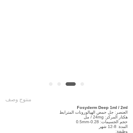
خريطة
الموقع
PRIVACY
POLICY
منتوج وصف
Fosyderm Deep 1ml / 2ml
العنصر: جل حمض الهيالورونات المترابط
هكتار المركز: 24mg / مل
حجم الجسيمات: 0.28-0.5mm
المدة: 8-12 شهر
وظيفة: